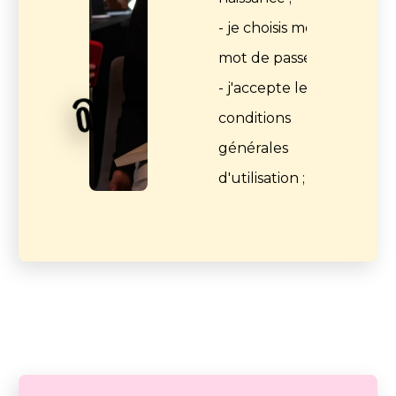
- je choisis mon
mot de passe ;
- j'accepte les
﹫
conditions
générales
d'utilisation ;
- je confirme mon
03
adresse e-mail.
J'active
mon
compte