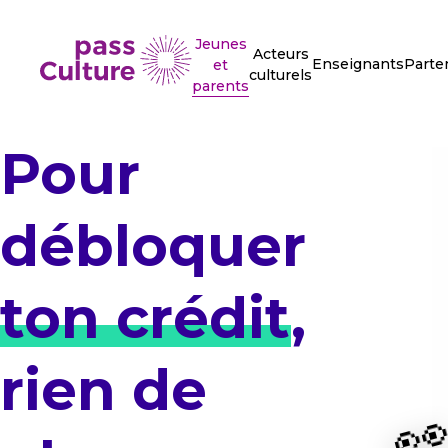
Jeunes
Acteurs
Enseignants
Parte
et
culturels
parents
Pour
débloquer
ton crédit
,
rien de
