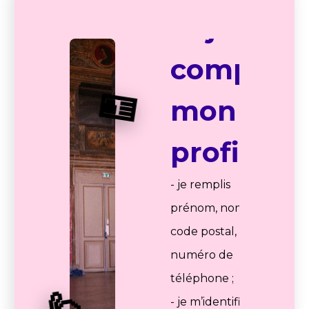
et je
complète
🪪
mon
profil :
- je remplis
prénom, nom, ville,
code postal, statut,
numéro de
téléphone ;
- je m’identifie avec