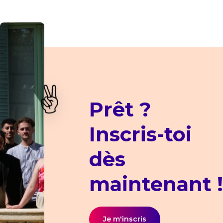
✌️
Prêt ?
Inscris-toi
dès
maintenant !
Je m'inscris