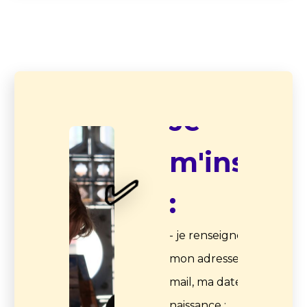
02
Je
m'inscris
✅
:
- je renseigne
mon adresse e-
mail, ma date de
naissance ;