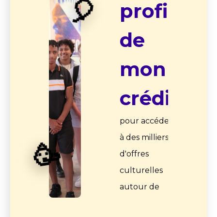
🎈
profite
de
mon
crédit
pour accéder
à des milliers
🥳
d'offres
culturelles
autour de
moi !