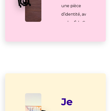
🙋
une pièce
d’identité, avec mes
codes ÉduConnect
via le site
Démarche
Numérique ;
- je confirme ces
données avec une
attestation sur
l’honneur.
04
Je