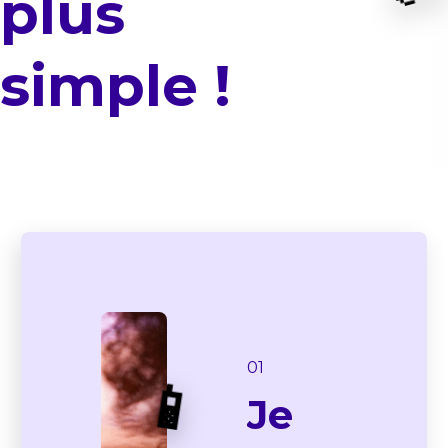
plus
simple !
01
📱
Je