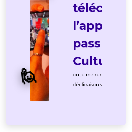
téléchar
l’applicat
pass
Culture
🙋
ou je me rends sur la
déclinaison web