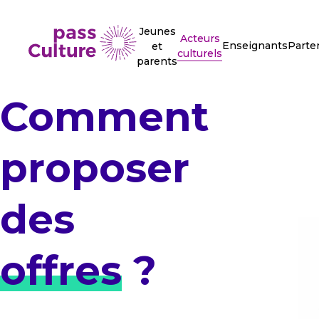
Jeunes
Acteurs
Enseignants
Parte
et
culturels
parents
Comment
proposer
des
offres
?