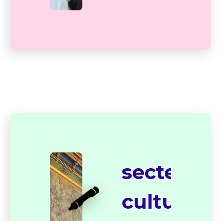
03
Quel
champ/qu
secteur
🖍️
culturel