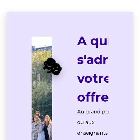
01
À qui
s'adresse
🎭
votre
offre ?
Au grand public
ou aux
enseignants ? Les