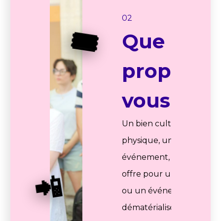
02
🎟️
Que
proposez
vous ?
Un bien culturel
physique, un
événement, une
offre pour un bien
📲
ou un événement
dématérialisé.