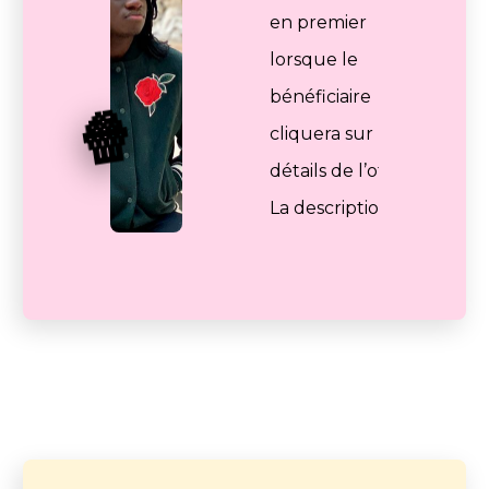
en premier
lorsque le
bénéficiaire
🍿
cliquera sur les
détails de l’offre.
La description
explique en
détails votre offre
au bénéficiaire.
05
Terminez
par des