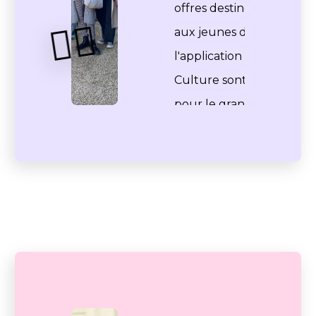
offres destinées
🤹‍♂️
aux jeunes de
l'application pass
Culture sont dites
pour le grand
public.