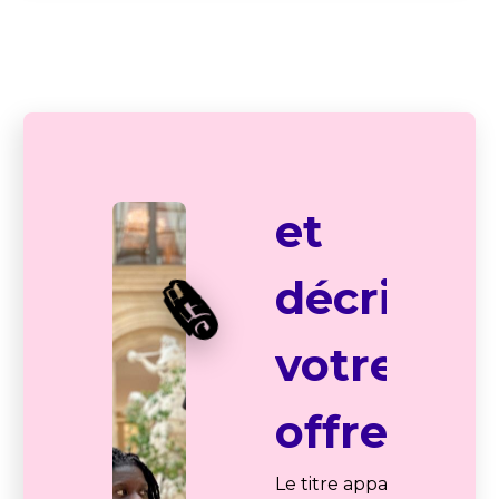
modifiées par la suite.
04
Nommez
et
🗞️
décrivez
votre
offre
Le titre apparaîtra