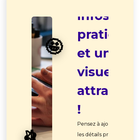
infos
pratiques
🤩
et un
visuel
attrayant
!
Pensez à ajouter
🩰
les détails pratiques