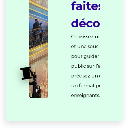
faites-vo
découvrir
Choisissez une catégorie
et une sous-catégorie
pour guider le grand
🧵
public sur l'application ;
précisez un domaine et
un format pour les
enseignants.
Attention, celles-ci ne
pourront plus être