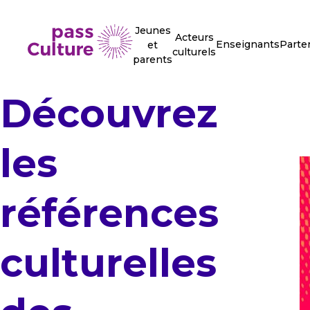
Jeunes
Acteurs
Enseignants
Parte
et
culturels
parents
Découvrez
les
références
culturelles