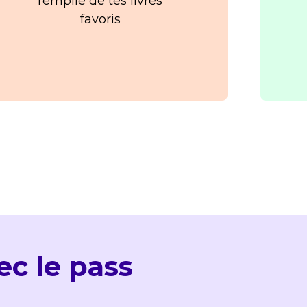
remplie de tes livres
favoris
c le pass