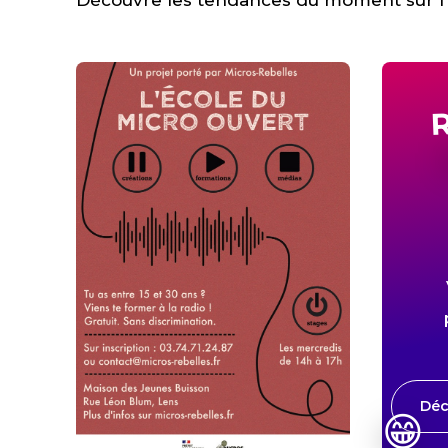
Découvre les tendances du moment sur l’a
R
Déc
😁