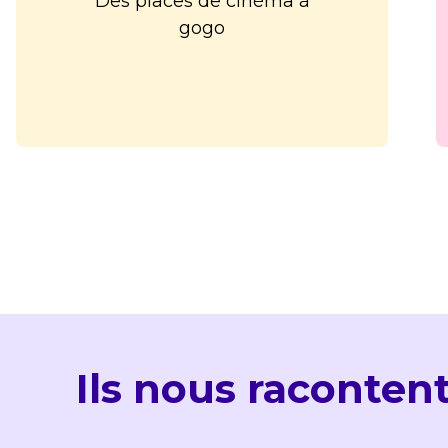
Des places de cinéma à
gogo
Ils nous raconten