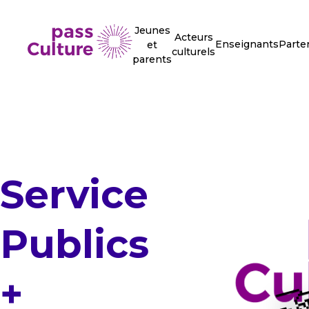
Jeunes
Acteurs
Enseignants
Parte
et
culturels
parents
Service
Publics
+
