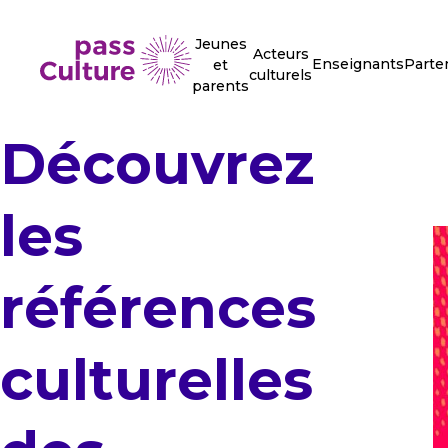
Jeunes
Acteurs
Enseignants
Parte
et
culturels
parents
Découvrez
les
références
culturelles